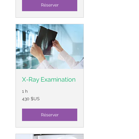
Unis
Réserver
X-Ray Examination
1 h
430
430 $US
dollars
des
États-
Unis
Réserver