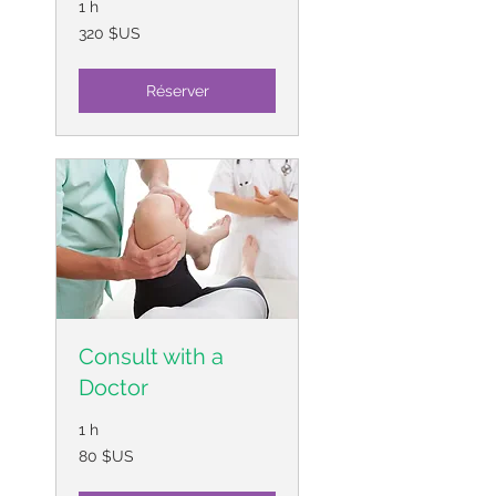
1 h
320
320 $US
dollars
des
États-
Unis
Réserver
Consult with a
Doctor
1 h
80
80 $US
dollars
des
États-