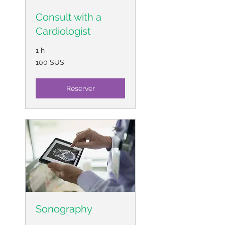
Consult with a
Cardiologist
1 h
100
100 $US
dollars
des
États-
Unis
Réserver
Sonography