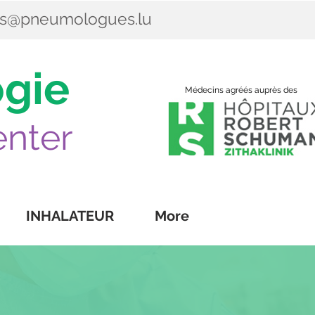
es@pneumologues.lu
gie
Médecins agréés auprès des
nter
INHALATEUR
More