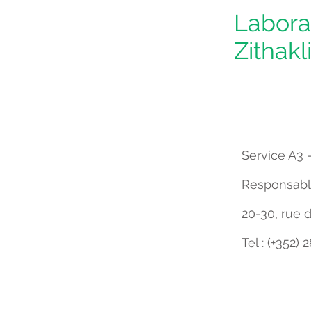
Labora
Zithakl
Service A3 -
Responsab
20-30, rue 
Tel : (+352)
r. Frantz, Dr. Glesener