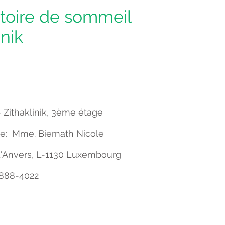
toire de sommeil
inik
 Zithaklinik,
3ème étage
le:
Mme. Biernath Nicole
d'Anvers,
L-1130 Luxembourg
 2888-4022
Protection de vos données selon RGPD