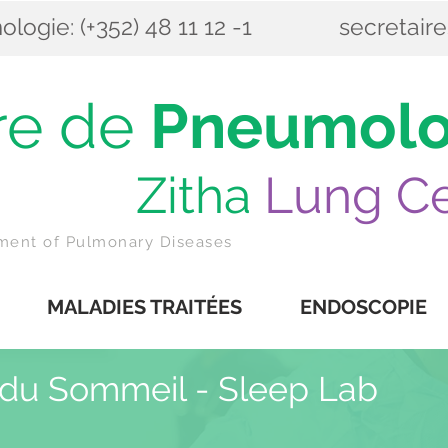
ogie: (+352) 48 11 12 -1
secretair
re de
Pneumolo
itha
Lung Ce
tment of Pulmonary Diseases
MALADIES TRAITÉES
ENDOSCOPIE
 du Sommeil - Sleep Lab