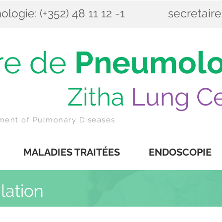
ogie: (+352) 48 11 12 -1
secretair
re de
Pneumolo
itha
Lung Ce
tment of Pulmonary Diseases
MALADIES TRAITÉES
ENDOSCOPIE
lation