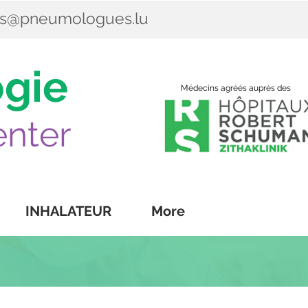
es@pneumologues.lu
gie
Médecins agréés auprès des
nter
INHALATEUR
More